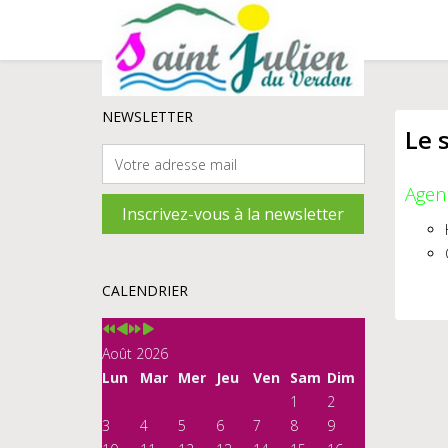
Année
Mois
Année
Mois
NEWSLETTER
Le 
précédente
précédent
suivante
suivant
Agen
CALENDRIER
Août 2026
Lun
Mar
Mer
Jeu
Ven
Sam
Dim
1
2
3
4
5
6
7
8
9