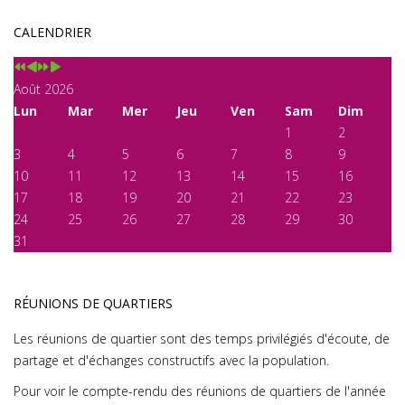
CALENDRIER
Août 2026
Lun
Mar
Mer
Jeu
Ven
Sam
Dim
1
2
3
4
5
6
7
8
9
10
11
12
13
14
15
16
17
18
19
20
21
22
23
24
25
26
27
28
29
30
31
RÉUNIONS DE QUARTIERS
Les réunions de quartier sont des temps privilégiés d'écoute, de
partage et d'échanges constructifs avec la population.
Pour voir le compte-rendu des réunions de quartiers de l'année