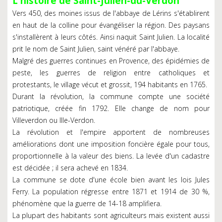
L'histoire de Saint-Julien-du-Verdon
Vers 450, des moines issus de l'abbaye de Lérins s'établirent
en haut de la colline pour évangéliser la région. Des paysans
s'installèrent à leurs côtés. Ainsi naquit Saint Julien. La localité
prit le nom de Saint Julien, saint vénéré par l'abbaye.
Malgré des guerres continues en Provence, des épidémies de
peste, les guerres de religion entre catholiques et
protestants, le village vécut et grossit, 194 habitants en 1765.
Durant la révolution, la commune compte une société
patriotique, créée fin 1792. Elle change de nom pour
Villeverdon ou Ille-Verdon.
La révolution et l'empire apportent de nombreuses
améliorations dont une imposition foncière égale pour tous,
proportionnelle à la valeur des biens. La levée d'un cadastre
est décidée ; il sera achevé en 1834.
La commune se dote d'une école bien avant les lois Jules
Ferry. La population régresse entre 1871 et 1914 de 30 %,
phénomène que la guerre de 14-18 amplifiera.
La plupart des habitants sont agriculteurs mais existent aussi